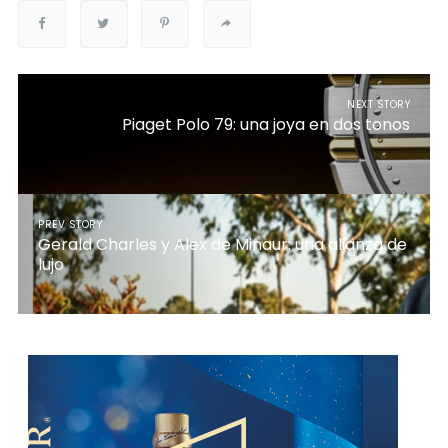
NEXT STORY
Piaget Polo 79: una joya en dos tonos
PREV STORY
Gerald Charles y Alex de Minaur: una alianza de
lujo